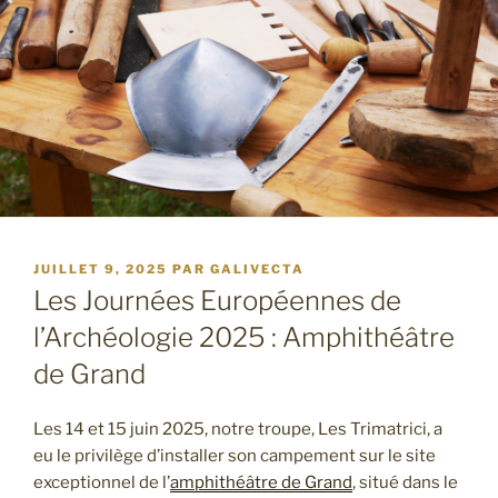
PUBLIÉ
JUILLET 9, 2025
PAR
GALIVECTA
LE
Les Journées Européennes de
l’Archéologie 2025 : Amphithéâtre
de Grand
Les 14 et 15 juin 2025, notre troupe, Les Trimatrici, a
eu le privilège d’installer son campement sur le site
exceptionnel de l’
amphithéâtre de Grand
, situé dans le