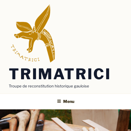
Aller
au
contenu
principal
TRIMATRICI
Troupe de reconstitution historique gauloise
Menu