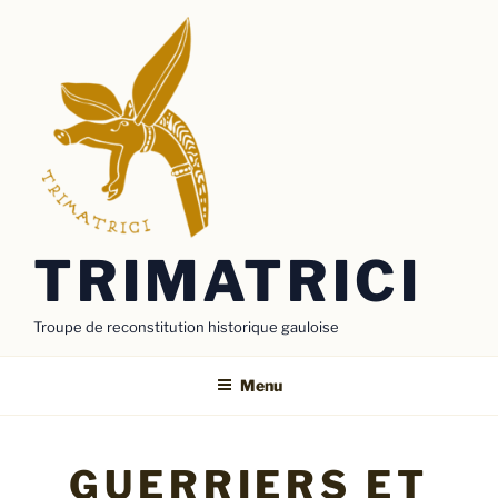
Aller
au
contenu
principal
TRIMATRICI
Troupe de reconstitution historique gauloise
Menu
GUERRIERS ET