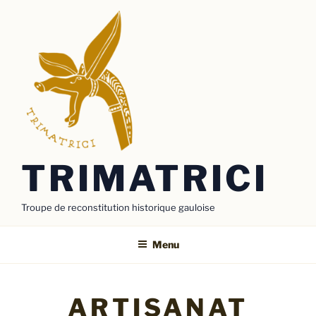
Aller
au
contenu
principal
TRIMATRICI
Troupe de reconstitution historique gauloise
Menu
ARTISANAT