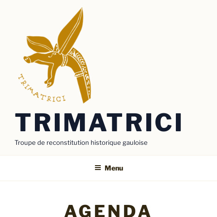
Aller
au
contenu
principal
TRIMATRICI
Troupe de reconstitution historique gauloise
Menu
AGENDA