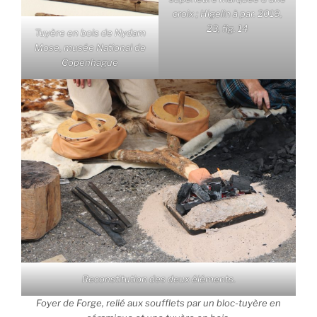
croix ; Higelin à par. 2019,
23, fig. 14
Tuyère en bois de Nydam
Mose, musée National de
Copenhague
Reconstitution des deux éléments.
Foyer de Forge, relié aux soufflets par un bloc-tuyère en