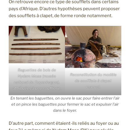
On retrouve encore ce type de soufflets dans certains
pays d’Afrique. D’autres hypothèses peuvent proposer
des soufflets à clapet, de forme ronde notamment.
Baguettes de bois de
Reconstitution du modèle
Nydam Mose (musée
de soufflets à clapet
national de Copenhague),
manuel.
attribuées à une soufflerie.
En tenant les baguettes, on ouvre le sac pour faire entrer l’air
et on pince les baguettes pour fermer le sac et expulser l’air
dans le foyer.
D’autre part, comment étaient-ils reliés au foyer ou au