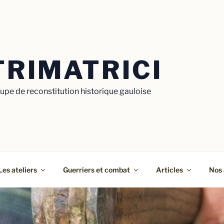
TRIMATRICI
upe de reconstitution historique gauloise
Les ateliers
Guerriers et combat
Articles
Nos 