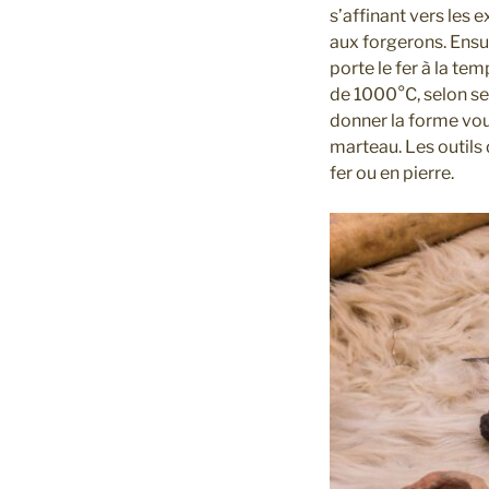
s’affinant vers les 
aux forgerons. Ensui
porte le fer à la te
de 1000°C, selon ses
donner la forme voul
marteau. Les outils d
fer ou en pierre.