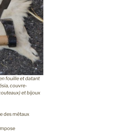
n fouille et datant
ésia, couvre-
couteaux) et bijoux
que des métaux
 compose