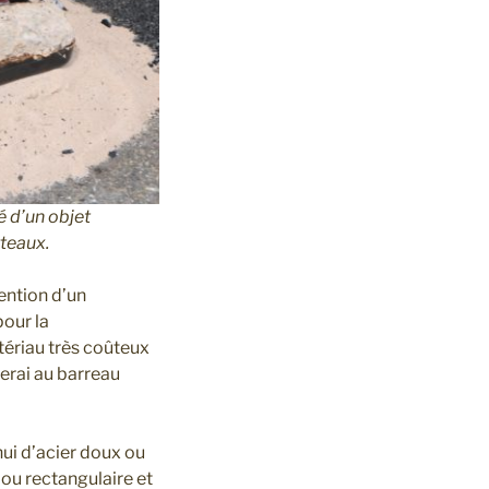
é d’un objet
teaux.
tention d’un
pour la
atériau très coûteux
erai au barreau
hui d’acier doux ou
 ou rectangulaire et