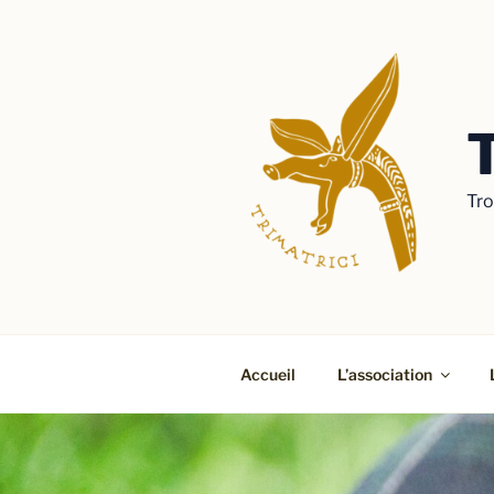
Aller
au
contenu
principal
Tro
Accueil
L’association