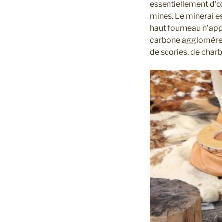
essentiellement d’o
mines. Le minerai es
haut fourneau n’appa
carbone agglomère le
de scories, de char