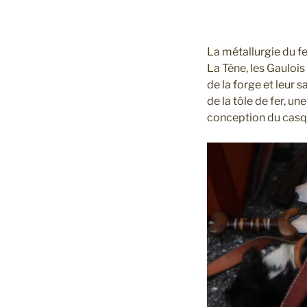
La métallurgie du fe
La Tène, les Gauloi
de la forge et leur 
de la tôle de fer, un
conception du casqu