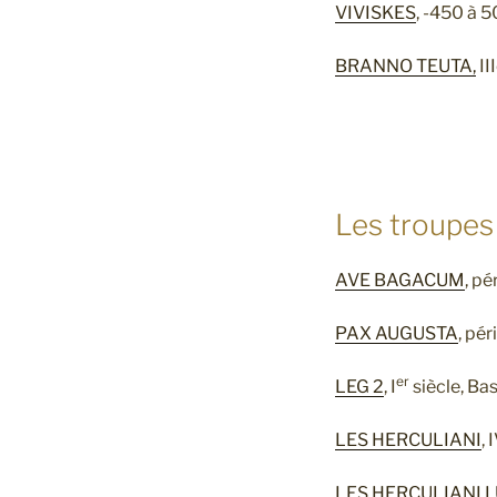
VIVISKES
, -450 à 5
BRANNO TEUTA,
II
Les troupes
AVE BAGACUM
, p
PAX AUGUSTA
, pé
er
LEG 2
, I
siècle, Ba
LES HERCULIANI
, 
LES HERCULIANI 