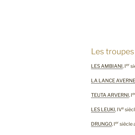
Les troupes 
er
LES AMBIANI
, I
si
LA LANCE AVERN
e
TEUTA ARVERNI
, I
e
LES LEUKI
, IV
siècl
er
DRUNGO
, I
siècle 