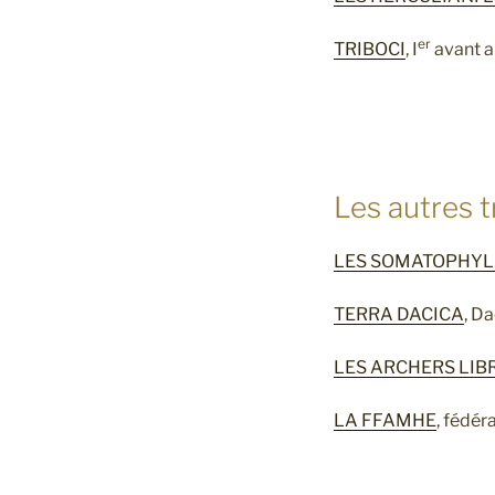
er
TRIBOCI
, I
avant a
Les autres t
LES SOMATOPHY
TERRA DACICA
, D
LES ARCHERS LIBR
LA FFAMHE
, fédér