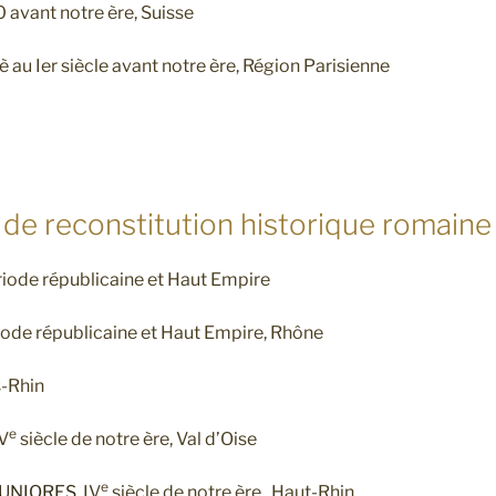
0 avant notre ère, Suisse
Iè au Ier siècle avant notre ère, Région Parisienne
 de reconstitution historique romaine
ériode républicaine et Haut Empire
riode républicaine et Haut Empire, Rhône
s-Rhin
e
IV
siècle de notre ère, Val d’Oise
e
LUNIORES
, IV
siècle de notre ère , Haut-Rhin