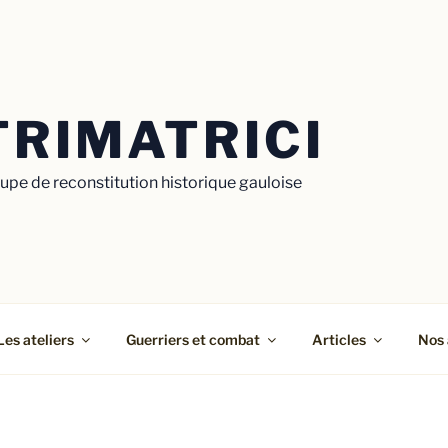
TRIMATRICI
upe de reconstitution historique gauloise
Les ateliers
Guerriers et combat
Articles
Nos 