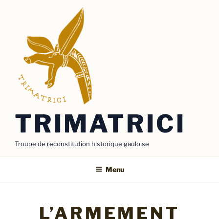
Aller
au
contenu
principal
TRIMATRICI
Troupe de reconstitution historique gauloise
Menu
L’ARMEMENT