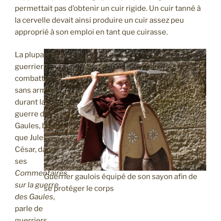
permettait pas d’obtenir un cuir rigide. Un cuir tanné à
la cervelle devait ainsi produire un cuir assez peu
approprié à son emploi en tant que cuirasse.
La plupart des
guerriers
combattent
sans armure
durant la
guerre des
Gaules, bien
que Jules
César, dans
ses
Commentaires
Guerrier gaulois équipé de son sayon afin de
sur la guerre
se protéger le corps
des Gaules
,
parle de
guerriers